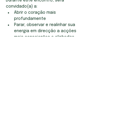
Durante este encontro, será 
convidado(a) a:
Abrir o coração mais 
profundamente
Parar, observar e realinhar sua 
energia em direcção a acções 
mais conscientes e alinhadas
Show More
Galway
Castlebar
Lisbon
Book Now